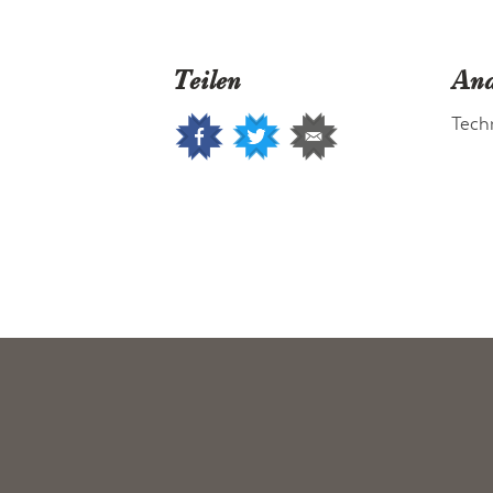
Teilen
And
Tech