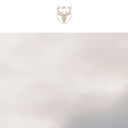
B
M
S
S
C
/METS