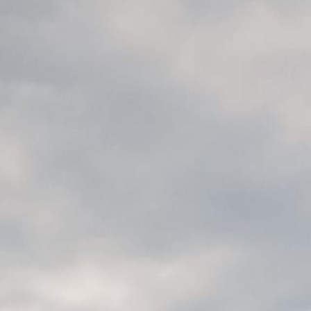
ORAIRES (MARS À
CTOBRE)
di - Vendredi
00 – 21:30
edi - Dimanche
30 – 18:00
di - Mercredi
mé, ouvert sur réservation uniquement
aine de la Crausaz
min de la Creuse 9
91 GRANDVAUX