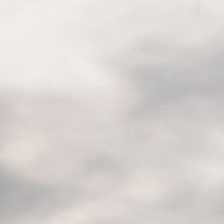
DOMAINE
HÉBERGEMENT
PRIVATISATION
VINS
info@lacrausaz.ch