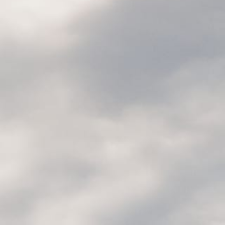
H
O
Jeu
16:
Sam
10:
Lun
Fer
Dom
Che
10