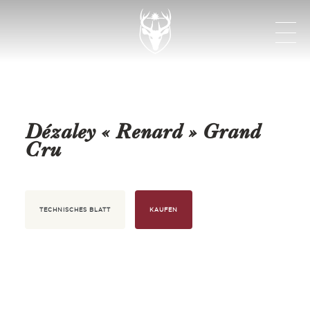
Dézaley « Renard » Grand
Cru
TECHNISCHES BLATT
KAUFEN