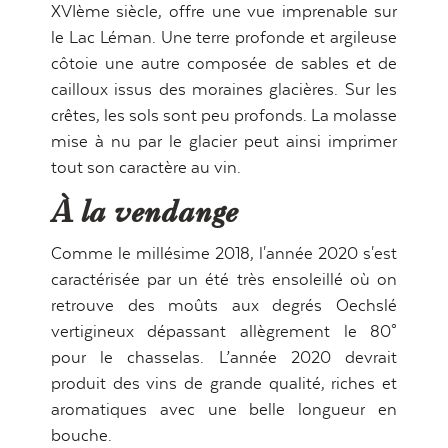
021 357 90 18
XVIème siècle, offre une vue imprenable sur
le Lac Léman. Une terre profonde et argileuse
côtoie une autre composée de sables et de
cailloux issus des moraines glacières. Sur les
HORAIRES (MARS À OCTOBRE)
crêtes, les sols sont peu profonds. La molasse
Jeudi - Vendredi
mise à nu par le glacier peut ainsi imprimer
16:00 – 21:30
tout son caractère au vin.
À la vendange
Samedi - Dimanche
10:30 – 18:00
Comme le millésime 2018, l'année 2020 s'est
caractérisée par un été très ensoleillé où on
Lundi - Mercredi
retrouve des moûts aux degrés Oechslé
Fermé, ouvert sur réservation uniquement
vertigineux dépassant allègrement le 80°
Domaine de la Crausaz
pour le chasselas. L’année 2020 devrait
Chemin de la Creuse 9
produit des vins de grande qualité, riches et
1091 GRANDVAUX
aromatiques avec une belle longueur en
bouche.