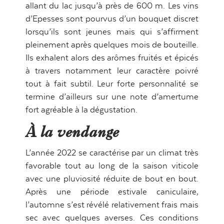
021 357 90 18
allant du lac jusqu’à près de 600 m. Les vins
d’Epesses sont pourvus d’un bouquet discret
lorsqu’ils sont jeunes mais qui s’affirment
pleinement après quelques mois de bouteille.
HORAIRES (MARS À OCTOBRE)
Ils exhalent alors des arômes fruités et épicés
Jeudi - Vendredi
à travers notamment leur caractère poivré
16:00 – 21:30
tout à fait subtil. Leur forte personnalité se
termine d’ailleurs sur une note d’amertume
Samedi - Dimanche
fort agréable à la dégustation.
10:30 – 18:00
À la vendange
Lundi - Mercredi
L’année 2022 se caractérise par un climat très
Fermé, ouvert sur réservation uniquement
favorable tout au long de la saison viticole
Domaine de la Crausaz
avec une pluviosité réduite de bout en bout.
Chemin de la Creuse 9
Après une période estivale caniculaire,
1091 GRANDVAUX
l’automne s’est révélé relativement frais mais
sec avec quelques averses. Ces conditions